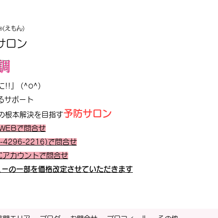
(えもん)
®
サロン
調
』 (^o^)
るサポート
予防サロン
の根本解決を目指す
WEBで問合せ
-4296-2216)で問合せ
公式アカウントで問合せ
ニューの一部を価格改定させていただきます