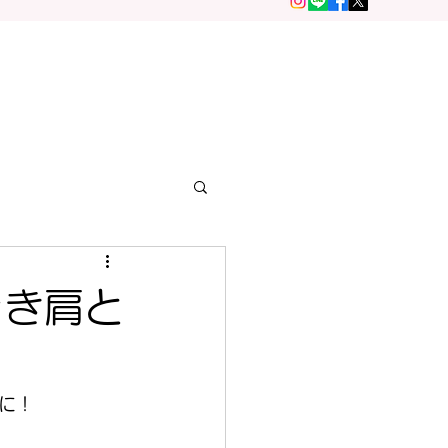
まき肩と
に！