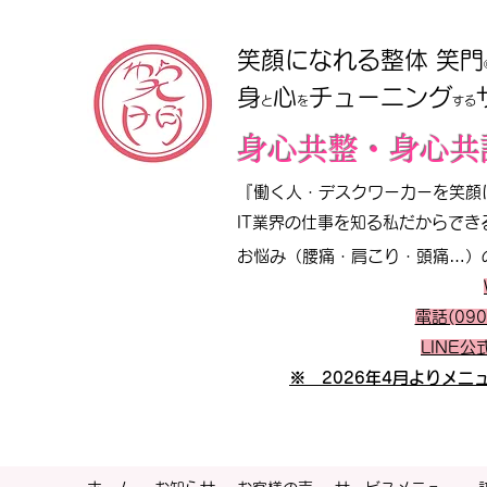
笑顔になれる整体 笑門
​​身
心
チューニング
と
を
する
​身心共整・身心共
『働く人・デスクワーカーを笑顔に!!
IT業界の仕事を知る私だからでき
お悩み（腰痛・肩こり・頭痛…）
電話(090
LINE
※ 2026年4月よりメ