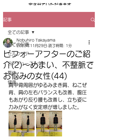
定させていただきます
記事
公式LINE友だち追加
全ての記事
Nobuhiro Takayama
全ての記事
2023年11月29日
読了時間: 1分
ビフォーアフターのご紹
セルフケア
介(2)～めまい、不整脈で
コアチューニング
整体
お悩みの女性(44)
健康
肩甲骨周囲がゆるみまき肩、ねこぜ
背、肩の左右バランスも改善、腹圧
もあがり反り腰も改善し、立ち姿に
力みがなく安定感が増しました。