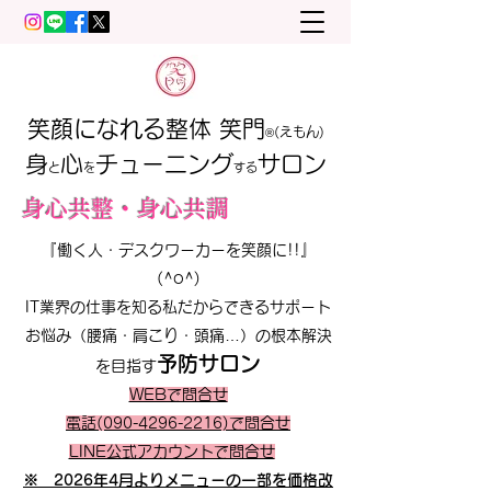
笑顔になれる整体 笑門
(えもん)
®
​​身
心
チューニング
サロン
と
を
する
​身心共整・身心共調
『働く人・デスクワーカーを笑顔に!!』
(^o^)
IT業界の仕事を知る私だからできるサポート
お悩み（腰痛・肩こり・頭痛…）の根本解決
予防サロン
を目指す
WEBで問合せ
電話(090-4296-2216)で問合せ
LINE公式アカウントで問合せ
※ 2026年4月よりメニューの一部を価格改