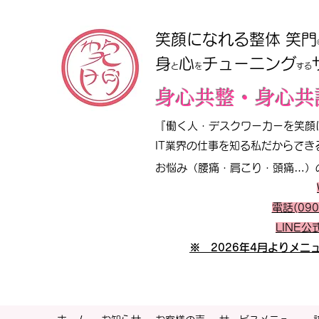
笑顔になれる整体 笑門
​​身
心
チューニング
と
を
する
​身心共整・身心共
『働く人・デスクワーカーを笑顔に!!
IT業界の仕事を知る私だからでき
お悩み（腰痛・肩こり・頭痛…）
電話(090
LINE
※ 2026年4月よりメ