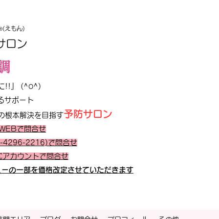
(えもん)
®
サロン
調
』 (^o^)
るサポート
予防サロン
の根本解決を目指す
WEBで問合せ
-4296-2216)で問合せ
公式アカウントで問合せ
ニューの一部を価格改定させていただきます