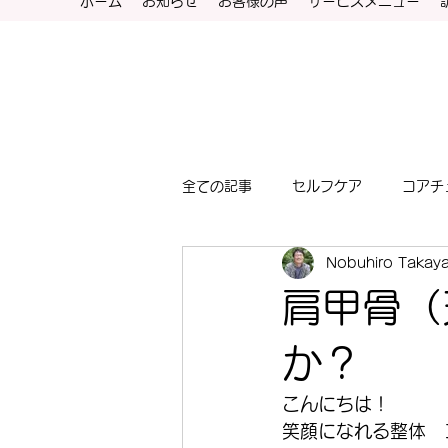
ホーム
お知らせ
お客様の声
サービスメニュー
全ての記事
セルフケア
コアチ
Nobuhiro Takay
肩甲骨（
か？
こんにちは！
笑顔になれる整体　